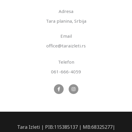
Adresa
Tara planina, Srbija
Email
office@taraizleti.rs
Telefon
061-666-4059
F
I
a
n
c
s
e
t
b
a
o
g
o
r
k
a
-
m
f
Tara Izleti | PIB:115385137 | MB:68325277|